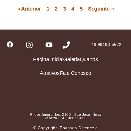
« Anterior
1
2
3
4
5
Seguinte »
48 99183-5672
Página Inicial
Galeria
Quartos
Atrativos
Fale Conosco
R. dos Imigrantes, 2100 - São José, Nova
Veneza - SC, 88865-000
© Copyright -Pousada Divenezia