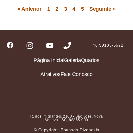
« Anterior
1
2
3
4
5
Seguinte »
48 99183-5672
Página Inicial
Galeria
Quartos
Atrativos
Fale Conosco
R. dos Imigrantes, 2100 - São José, Nova
Veneza - SC, 88865-000
© Copyright -Pousada Divenezia