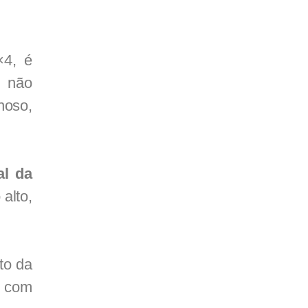
×4, é
s não
noso,
al da
alto,
to da
o com