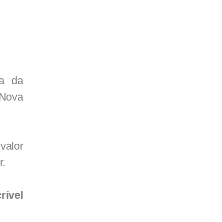
ra da
 Nova
valor
r.
rível