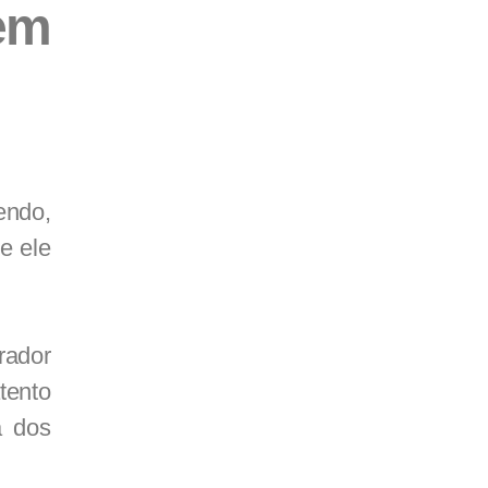
em
endo,
e ele
rador
tento
a dos