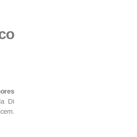
co
ores
da Di
ecem.