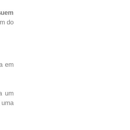
suem
m do
da em
 a um
, uma