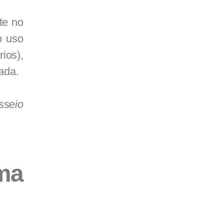
te no
o uso
ios),
ada.
sseio
ma