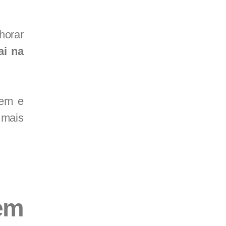
horar
ai na
gem e
 mais
em