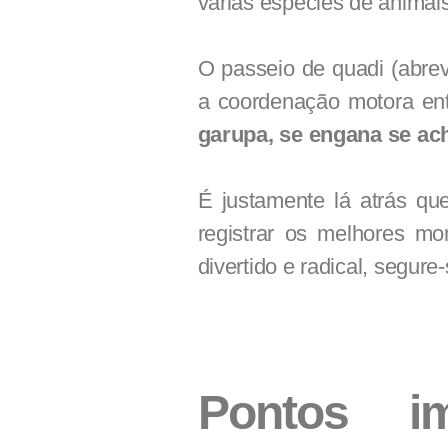
várias espécies de animai
O passeio de quadi (abrev
a coordenação motora entr
garupa, se engana se ach
É justamente lá atrás que
registrar os melhores mo
divertido e radical, segure-
Pontos i