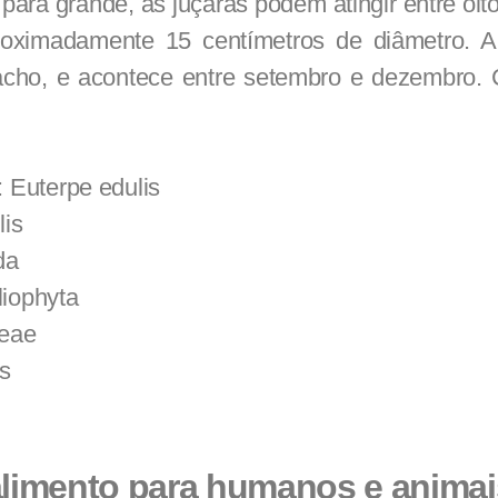
para grande, as juçaras podem atingir entre oit
roximadamente 15 centímetros de diâmetro. A
cho, e acontece entre setembro e dezembro. 
: Euterpe edulis
lis
da
liophyta
ceae
s
alimento para humanos e animai