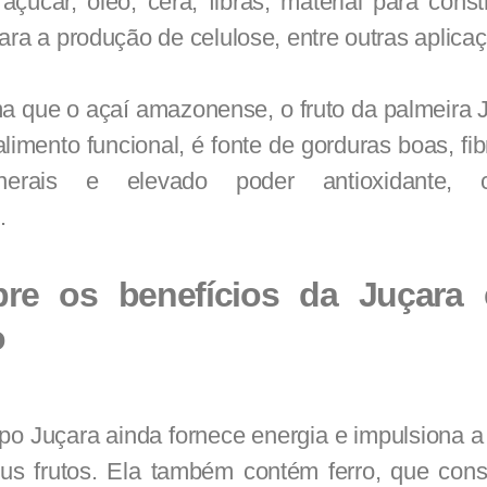
, açúcar, óleo, cera, fibras, material para const
ara a produção de celulose, entre outras aplica
 que o açaí amazonense, o fruto da palmeira J
alimento funcional, é fonte de gorduras boas, fib
inerais e elevado poder antioxidante,
.
bre os benefícios da Juçara
o
ipo Juçara ainda fornece energia e impulsiona a a
us frutos. Ela também contém ferro, que cons