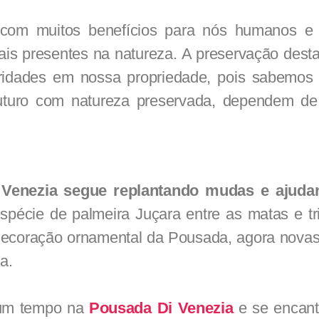
com muitos benefícios para nós humanos e
ais presentes na natureza. A preservação dest
oridades em nossa propriedade, pois sabemo
uturo com natureza preservada, dependem de
Venezia segue replantando mudas e ajuda
pécie de palmeira Juçara entre as matas e tri
 decoração ornamental da Pousada, agora nov
a.
um tempo na
Pousada Di Venezia
e se encant