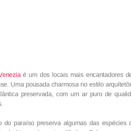
extinção
Venezia
é um dos locais mais encantadores d
nse. Uma pousada charmosa no estilo arquitetôn
lântica preservada, com um ar puro de quali
s.
 do paraíso preserva algumas das espécies d